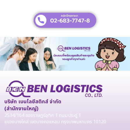
บริษัท เบนโลยีสติกส์ จำกัด
(สำนักงานใหญ่)
2534/164 ซอยราษฎร์อุทิศ 1 ถนนประดู่ 1
แขวงบางโคล่ เขตบางคอแหลม กรุงเทพมหานคร 10120