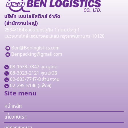
บริษัท เบนโลยีสติกส์ จำกัด
(สำนักงานใหญ่)
2534/164 ซอยราษฎร์อุทิศ 1 ถนนประดู่ 1
แขวงบางโคล่ เขตบางคอแหลม กรุงเทพมหานคร 10120
Ben@Benlogistics.com
Benpacking@gmail.com
08-1638-7847
คุณบุศรา
08-3023-2121
คุณปณิธิ
02-683-7747-8 สำนักงาน
02-295-5146 (แฟ็กซ์)
Site menu
หน้าหลัก
เกี่ยวกับเรา
บริการของเรา